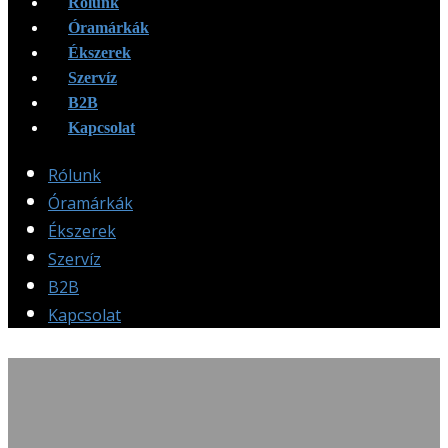
Rólunk
Óramárkák
Ékszerek
Szervíz
B2B
Kapcsolat
Rólunk
Óramárkák
Ékszerek
Szervíz
B2B
Kapcsolat