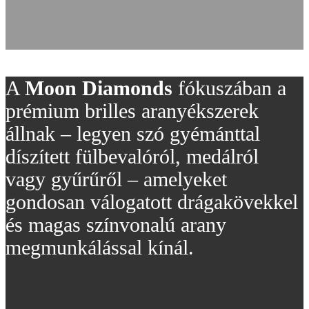
A
Moon Diamonds
fókuszában a
prémium brilles aranyékszerek
állnak – legyen szó gyémánttal
díszített fülbevalóról, medálról
vagy gyűrűről – amelyeket
gondosan válogatott drágakövekkel
és magas színvonalú arany
megmunkálással kínál.